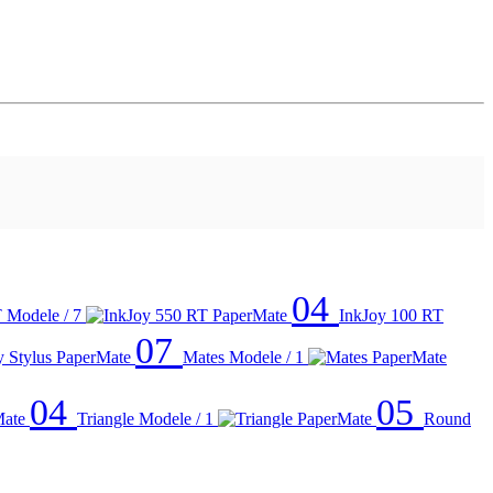
04
T
Modele / 7
InkJoy 100 RT
07
Mates
Modele / 1
04
05
Triangle
Modele / 1
Round