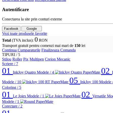
Autentificare
Conectarea la site prin conturi externe
Facebook
Google
Vezi toate produsele favorite
0
Total
(TVA inclus)
:
RON
Transport gratuit pentru comenzi mai mari de
150
lei
Continua Cumparaturile
Finalizeaza Comanda
TIPURI /
5
Stilou
Roller
Pix
Multipen
Creion Mecanic
Scriere
/ 7
01
02
InkJoy Quatro
Modele / 4
05
Modele / 10
InkJoy 100
Modele 
Coloring
/ 5
01
02
Le Joies
Modele / 1
Versatile
Mod
Modele / 1
Corectare
/ 2