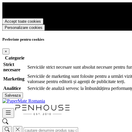
PaperMate Romania foloseste cookies pentru a tine minte faptul ca v-at
oferi si livra functii avansate si continut personalizat de marketing.
Pentru a va putea bucura de intreaga experienta ca vizitator PaperMat
Accept toate cookies
Personalizare cookies
Preferinte pentru cookies
×
Categorie
Strict
Serviciile strict necesare sunt absolut necesare pentru fu
necesare
Serviciile de marketing sunt folosite pentru a urmări vizit
Marketing
valoroase pentru editorii și agenții de publicitate terți.
Analitice
Serviciile de analiză servesc la îmbunătățirea performanțe
Salveaza