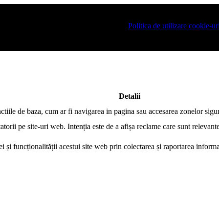
i logat pe site si pentru a va putea stoca produsele in cosul de cumpara
e Romania este necesar sa fiti de acord cu
Politica de utilizare cookie-ur
Detalii
nctiile de baza, cum ar fi navigarea in pagina sau accesarea zonelor sigur
atorii pe site-uri web. Intenția este de a afișa reclame care sunt relevante
i și funcționalității acestui site web prin colectarea și raportarea infor