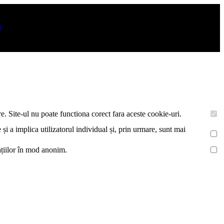
turi. De asemenea acestea vor colecta statistici anonime, pentru a va
i
.
e. Site-ul nu poate functiona corect fara aceste cookie-uri.
 și a implica utilizatorul individual și, prin urmare, sunt mai
mațiilor în mod anonim.