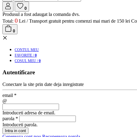
0
Produsul a fost adaugat la comanda dvs.
0
Total:
Lei /
Transport gratuit pentru comenzi mai mari de 150 lei
Co
0
×
CONT
UL MEU
FAV
ORITE
/
0
COS
UL MEU
/
0
Autentificare
Conectare la site prin date deja inregistrate
email
*
@
Introduceti adresa de email.
parola
*
Introduceti parola.
Intra in cont
Genereaza cont nou
Recupereaza parola